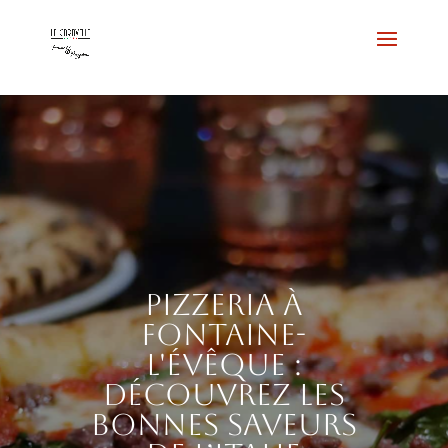
Pizzeria à
Fontaine-
l'Évêque :
découvrez les
bonnes saveurs