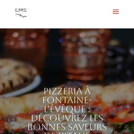
Pizzeria à
Fontaine-
l'Évêque :
découvrez les
bonnes saveurs