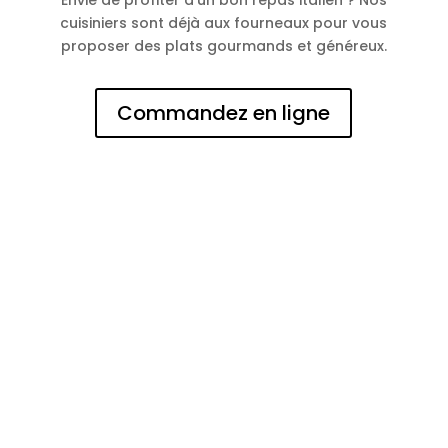
Envie de profiter d’un bon repas italien ? Nos
cuisiniers sont déjà aux fourneaux pour vous
proposer des plats gourmands et généreux.
Commandez en ligne
N° d'entreprise
0473144125