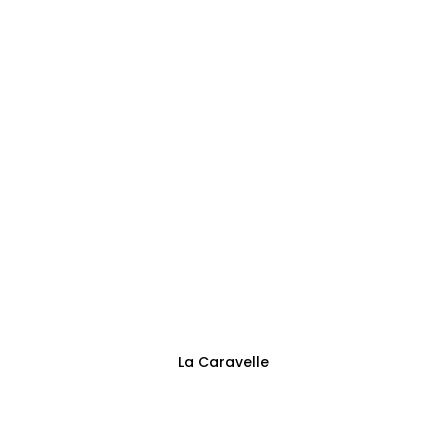
Adresse
Sentier des Trieux 13
Fontaine-l’Évêque
Suivez-nous
La Caravelle