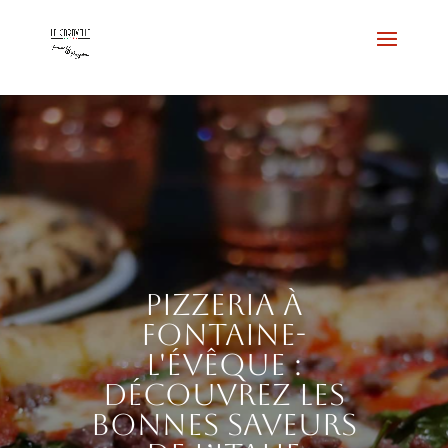
Pizzeria à
Fontaine-
l'Évêque :
découvrez les
bonnes saveurs