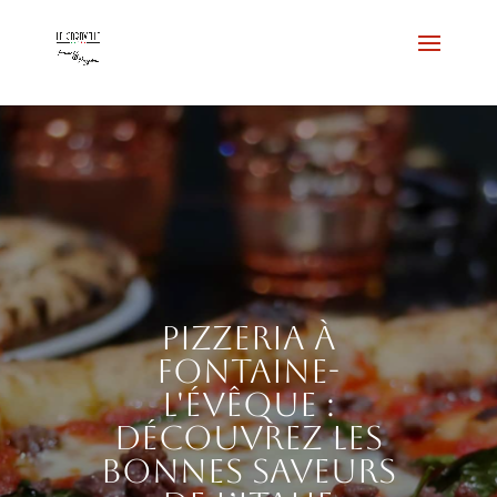
Pizzeria à
Fontaine-
l'Évêque :
découvrez les
bonnes saveurs