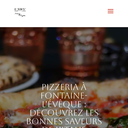
Pizzeria à
Fontaine-
l'Évêque :
découvrez les
bonnes saveurs