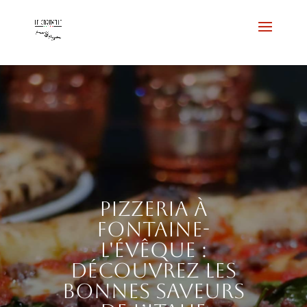
Pizzeria à
Fontaine-
l'Évêque :
découvrez les
bonnes saveurs