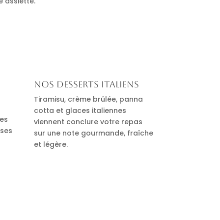
e assiette.
Nos desserts italiens
Tiramisu, crème brûlée, panna
cotta et glaces italiennes
des
viennent conclure votre repas
uses
sur une note gourmande, fraîche
et légère.