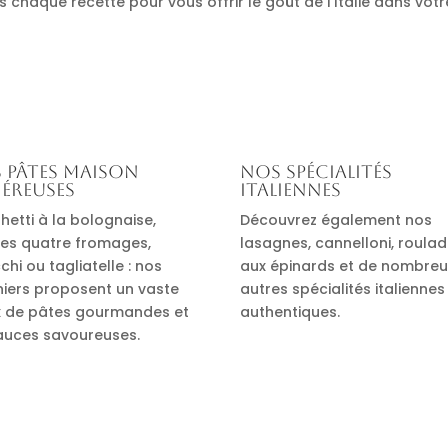
s chaque recette pour vous offrir le goût de l’Italie dans votr
 pâtes maison
Nos spécialités
éreuses
italiennes
hetti à la bolognaise,
Découvrez également nos
es quatre fromages,
lasagnes, cannelloni, roula
hi ou tagliatelle : nos
aux épinards et de nombre
iniers proposent un vaste
autres spécialités italiennes
x de pâtes gourmandes et
authentiques.
auces savoureuses.