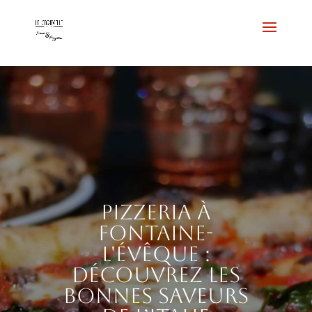
Pizzeria à
Fontaine-
l'Évêque :
découvrez les
bonnes saveurs