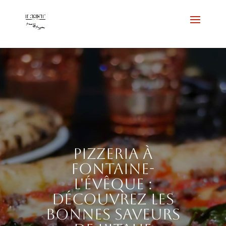
Pizzeria à
Fontaine-
l'Évêque :
découvrez les
bonnes saveurs