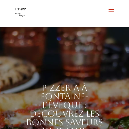
Pizzeria à
Fontaine-
l'Évêque :
découvrez les
bonnes saveurs