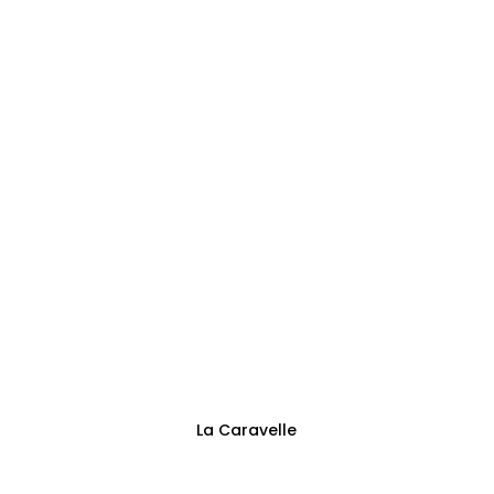
0473144125
Adresse
Sentier des Trieux 13
Fontaine-l’Évêque
Suivez-nous
La Caravelle