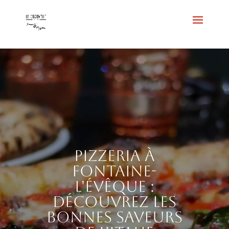
Pizzeria à
Fontaine-
l'Évêque :
découvrez les
bonnes saveurs