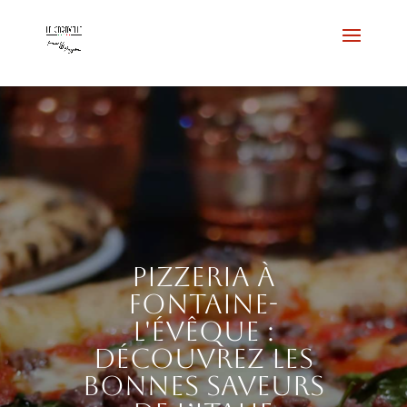
Pizzeria à
Fontaine-
l'Évêque :
découvrez les
bonnes saveurs