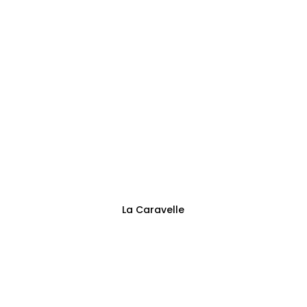
Adresse
Sentier des Trieux 13
Fontaine-l’Évêque
Suivez-nous
La Caravelle
Politique de confidentialité