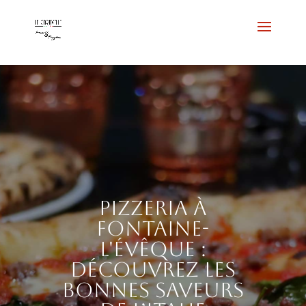
Pizzeria à
Fontaine-
l'Évêque :
découvrez les
bonnes saveurs