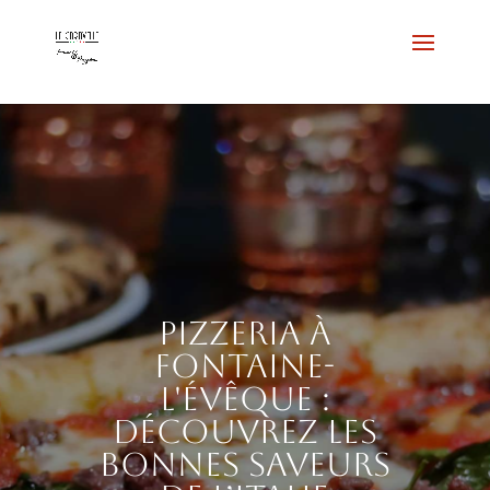
Pizzeria à
Fontaine-
l'Évêque :
découvrez les
bonnes saveurs