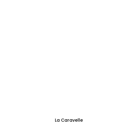
0473144125
Adresse
Sentier des Trieux 13
Fontaine-l’Évêque
Suivez-nous
La Caravelle