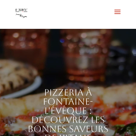
Pizzeria à
Fontaine-
l'Évêque :
découvrez les
bonnes saveurs