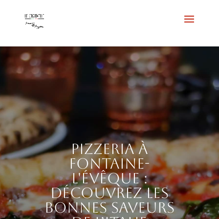
Pizzeria à
Fontaine-
l'Évêque :
découvrez les
bonnes saveurs