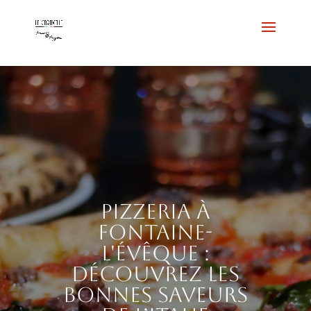
Pizzeria à
Fontaine-
l'Évêque :
découvrez les
bonnes saveurs