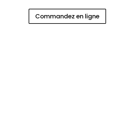
Commandez en ligne
N° d'entreprise
0473144125