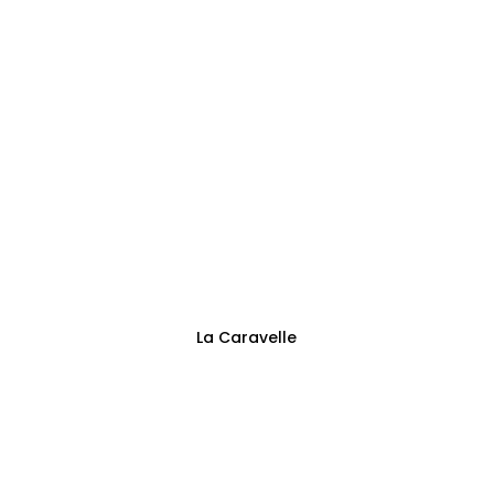
Adresse
Sentier des Trieux 13
Fontaine-l’Évêque
Suivez-nous
La Caravelle
Politique de confidentialité