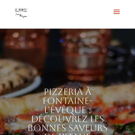
Pizzeria à
Fontaine-
l'Évêque :
découvrez les
bonnes saveurs