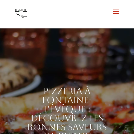
Pizzeria à
Fontaine-
l'Évêque :
découvrez les
bonnes saveurs