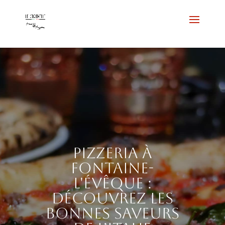
Pizzeria à
Fontaine-
l'Évêque :
découvrez les
bonnes saveurs