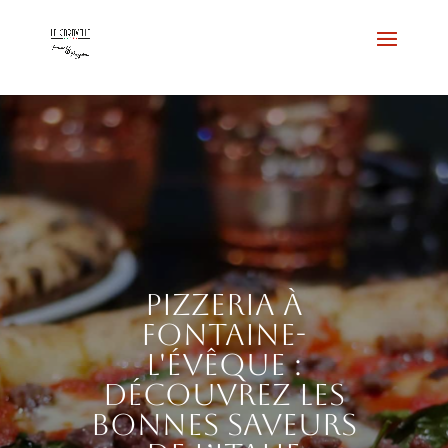
Pizzeria à
Fontaine-
l'Évêque :
découvrez les
bonnes saveurs