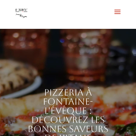
Pizzeria à
Fontaine-
l'Évêque :
découvrez les
bonnes saveurs