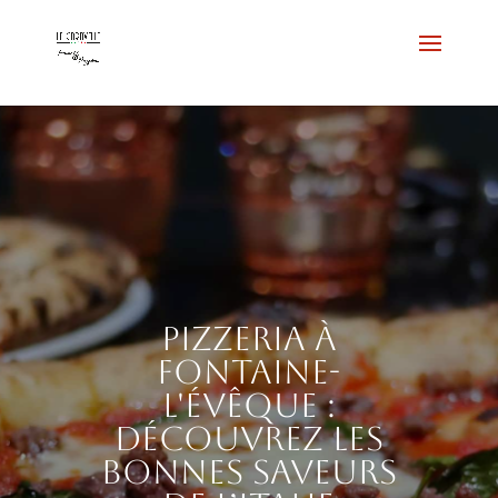
Pizzeria à
Fontaine-
l'Évêque :
découvrez les
bonnes saveurs