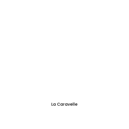
Adresse
Sentier des Trieux 13
Fontaine-l’Évêque
Suivez-nous
La Caravelle