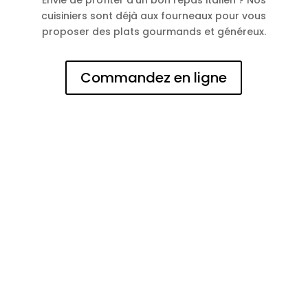
Envie de profiter d’un bon repas italien ? Nos
cuisiniers sont déjà aux fourneaux pour vous
proposer des plats gourmands et généreux.
Commandez en ligne
N° d'entreprise
0473144125