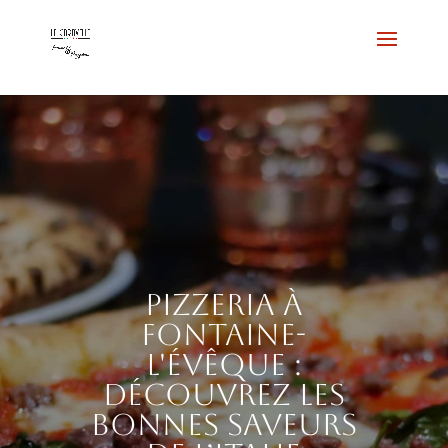
Pizzeria à
Fontaine-
l'Évêque :
découvrez les
bonnes saveurs