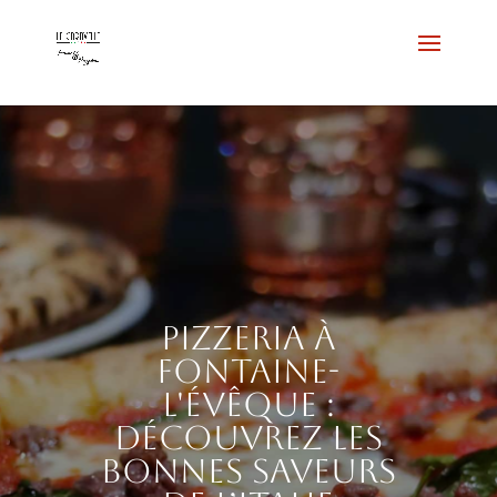
Pizzeria à
Fontaine-
l'Évêque :
découvrez les
bonnes saveurs