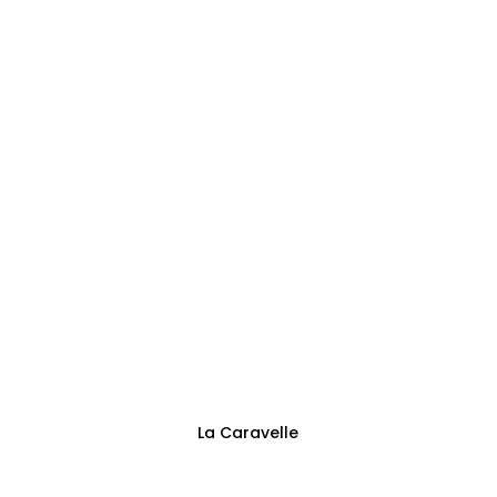
0473144125
Adresse
Sentier des Trieux 13
Fontaine-l’Évêque
Suivez-nous
La Caravelle