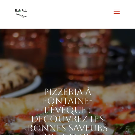
Pizzeria à
Fontaine-
l'Évêque :
découvrez les
bonnes saveurs