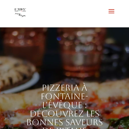
Pizzeria à
Fontaine-
l'Évêque :
découvrez les
bonnes saveurs