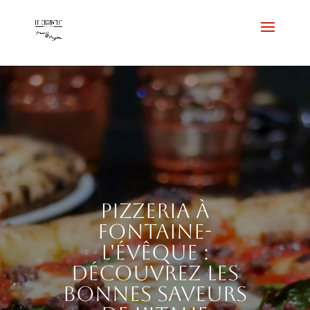
Pizzeria à
Fontaine-
l'Évêque :
découvrez les
bonnes saveurs