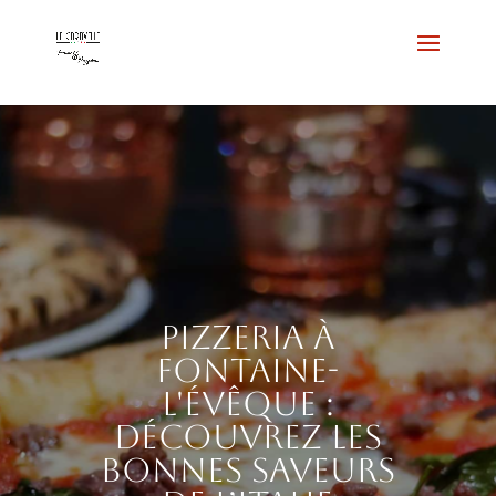
Pizzeria à
Fontaine-
l'Évêque :
découvrez les
bonnes saveurs