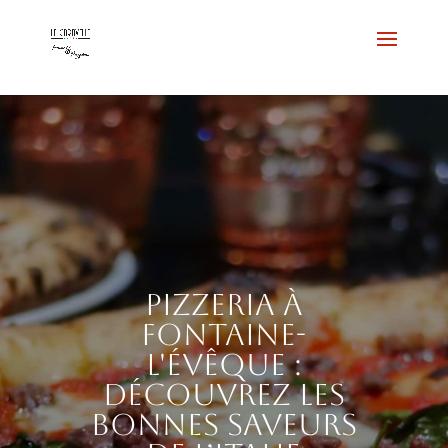
Pizzeria à
Fontaine-
l'Évêque :
découvrez les
bonnes saveurs