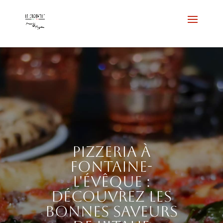
Pizzeria à
Fontaine-
l'Évêque :
découvrez les
bonnes saveurs