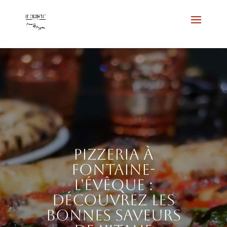
Pizzeria à
Fontaine-
l'Évêque :
découvrez les
bonnes saveurs