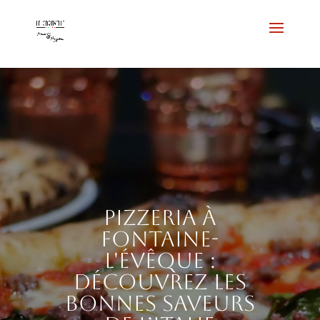
Pizzeria à
Fontaine-
l'Évêque :
découvrez les
bonnes saveurs