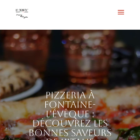
Pizzeria à
Fontaine-
l'Évêque :
découvrez les
bonnes saveurs