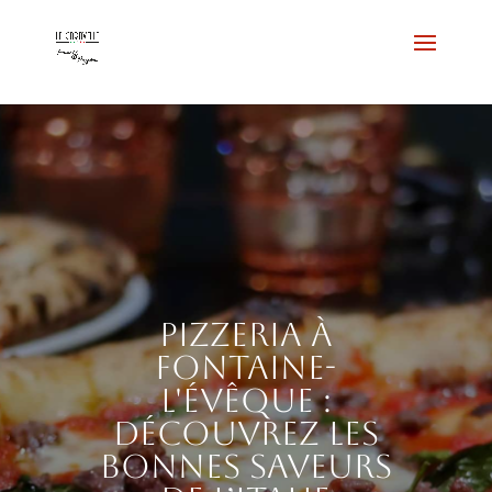
Pizzeria à
Fontaine-
l'Évêque :
découvrez les
bonnes saveurs