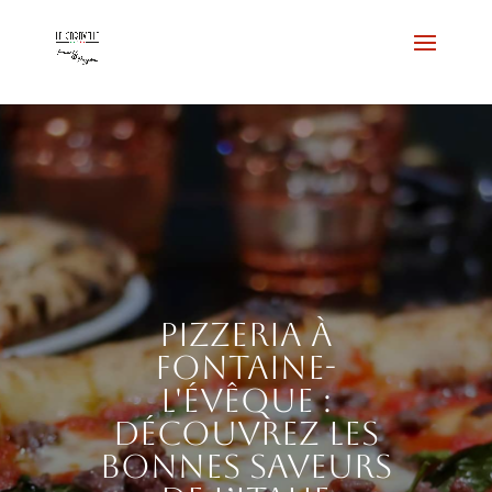
Pizzeria à
Fontaine-
l'Évêque :
découvrez les
bonnes saveurs