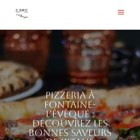
Pizzeria à
Fontaine-
l'Évêque :
découvrez les
bonnes saveurs