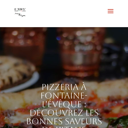
Pizzeria à
Fontaine-
l'Évêque :
découvrez les
bonnes saveurs