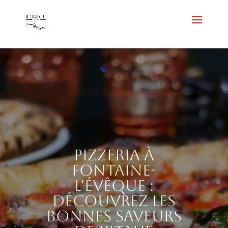
Pizzeria à
Fontaine-
l'Évêque :
découvrez les
bonnes saveurs