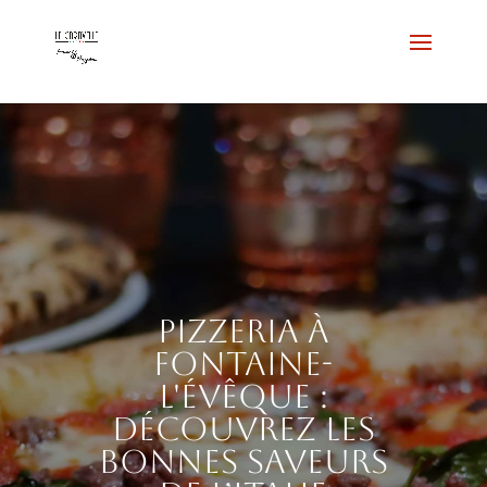
Pizzeria à
Fontaine-
l'Évêque :
découvrez les
bonnes saveurs