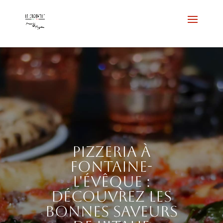
Pizzeria à
Fontaine-
l'Évêque :
découvrez les
bonnes saveurs