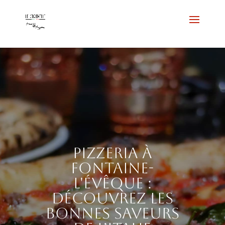
Pizzeria à
Fontaine-
l'Évêque :
découvrez les
bonnes saveurs