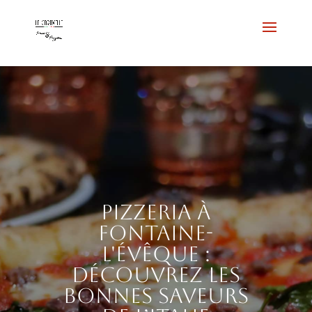
Pizzeria à
Fontaine-
l'Évêque :
découvrez les
bonnes saveurs