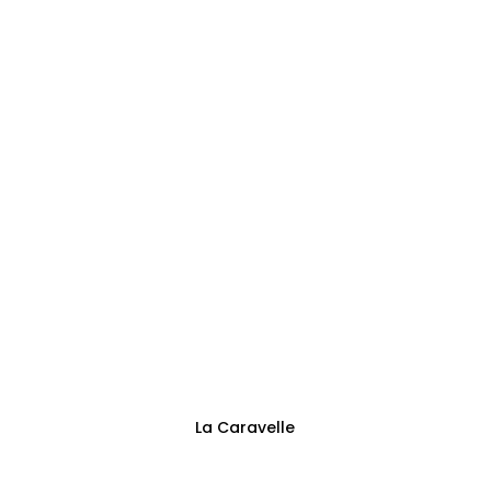
0473144125
Adresse
Sentier des Trieux 13
Fontaine-l’Évêque
Suivez-nous
La Caravelle