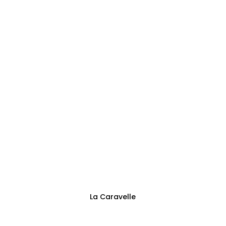
0473144125
Adresse
Sentier des Trieux 13
Fontaine-l’Évêque
Suivez-nous
La Caravelle