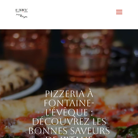
Pizzeria à
Fontaine-
l'Évêque :
découvrez les
bonnes saveurs