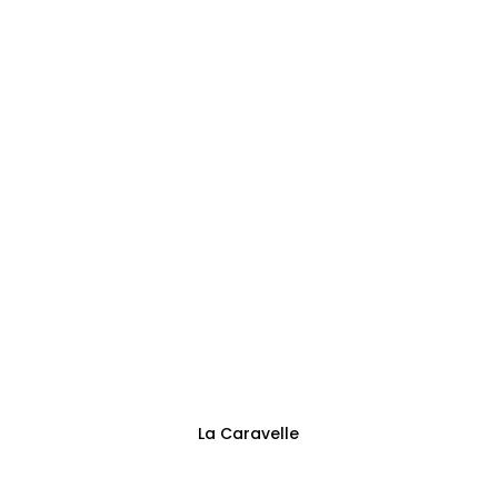
0473144125
Adresse
Sentier des Trieux 13
Fontaine-l’Évêque
Suivez-nous
La Caravelle