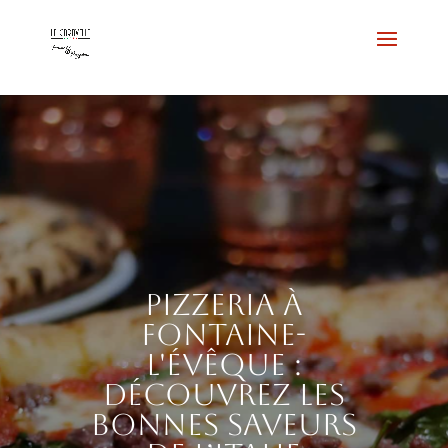
Pizzeria à
Fontaine-
l'Évêque :
découvrez les
bonnes saveurs