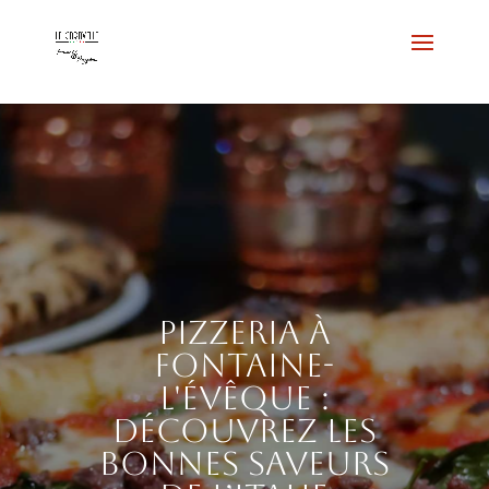
Pizzeria à
Fontaine-
l'Évêque :
découvrez les
bonnes saveurs