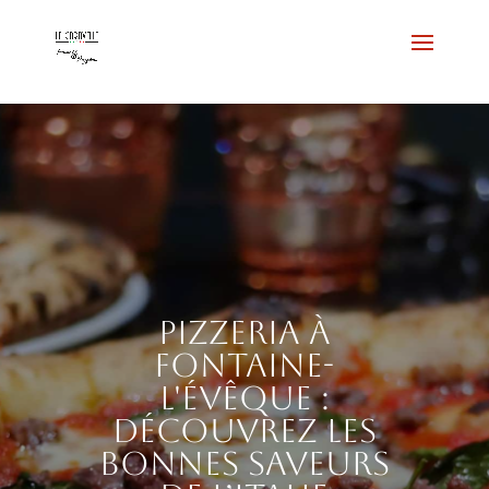
Pizzeria à
Fontaine-
l'Évêque :
découvrez les
bonnes saveurs