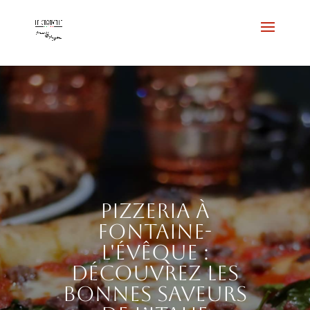
Pizzeria à
Fontaine-
l'Évêque :
découvrez les
bonnes saveurs